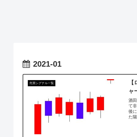
2021-01
【
売買シグナル一覧
ャ
酒
て
後に
た陽