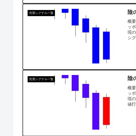
陰
売買シグナル一覧
概
ッ
現
シグ
陰
売買シグナル一覧
概
ッ
現
値打